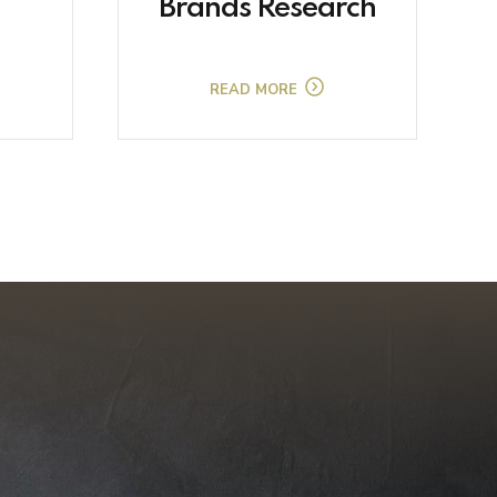
Brands Research
READ MORE