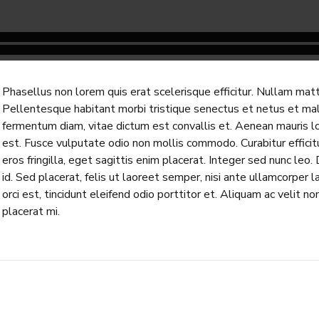
Phasellus non lorem quis erat scelerisque efficitur. Nullam matt
Pellentesque habitant morbi tristique senectus et netus et ma
fermentum diam, vitae dictum est convallis et. Aenean mauris 
est. Fusce vulputate odio non mollis commodo. Curabitur effici
eros fringilla, eget sagittis enim placerat. Integer sed nunc leo. D
id. Sed placerat, felis ut laoreet semper, nisi ante ullamcorper l
orci est, tincidunt eleifend odio porttitor et. Aliquam ac velit no
placerat mi.