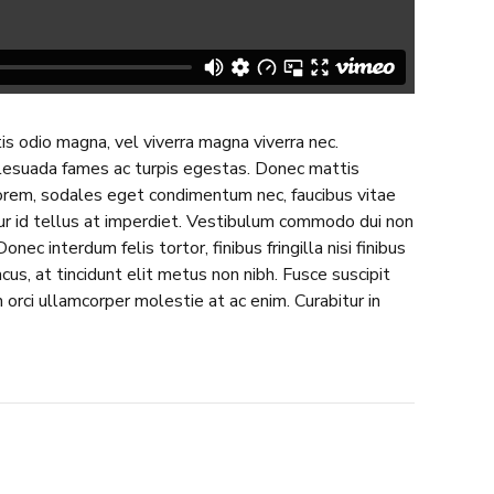
is odio magna, vel viverra magna viverra nec.
lesuada fames ac turpis egestas. Donec mattis
lorem, sodales eget condimentum nec, faucibus vitae
tur id tellus at imperdiet. Vestibulum commodo dui non
onec interdum felis tortor, finibus fringilla nisi finibus
acus, at tincidunt elit metus non nibh. Fusce suscipit
n orci ullamcorper molestie at ac enim. Curabitur in